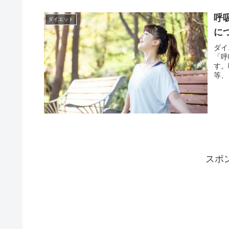
呼
ダイエット
に
ダイ
「呼
す。
等、
呼吸
スポ