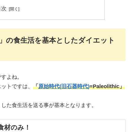
目次
」の食生活を基本としたダイエット
ですよね。
エットですは、
「
原始時代(旧石器時代)
=Paleolithic」
とした食生活を送る事が基本となります。
食材のみ！