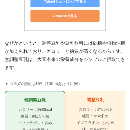
Yahoo!ショッピングで見る
Amazonで見る
なぜかというと、調整豆乳や豆乳飲料には砂糖や植物油脂
が加えられており、カロリーと糖質が高くなるからです。
無調整豆乳は、大豆本来の栄養成分をシンプルに摂取でき
ます。
▼ 豆乳の種類別比較（100mlあたり目安）
調整豆乳
無調整豆乳
カロリー：約63kcal
カロリー：約40kcal
糖質：やや多め
糖質：約1.5〜3g
イソフラボン：少なめ
イソフラボン：多め
味：飲みやすい
味：やや青臭い