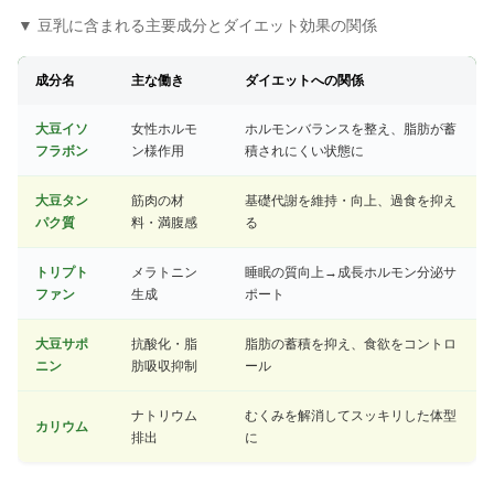
▼ 豆乳に含まれる主要成分とダイエット効果の関係
成分名
主な働き
ダイエットへの関係
大豆イソ
女性ホルモ
ホルモンバランスを整え、脂肪が蓄
フラボン
ン様作用
積されにくい状態に
大豆タン
筋肉の材
基礎代謝を維持・向上、過食を抑え
パク質
料・満腹感
る
トリプト
メラトニン
睡眠の質向上→成長ホルモン分泌サ
ファン
生成
ポート
大豆サポ
抗酸化・脂
脂肪の蓄積を抑え、食欲をコントロ
ニン
肪吸収抑制
ール
ナトリウム
むくみを解消してスッキリした体型
カリウム
排出
に