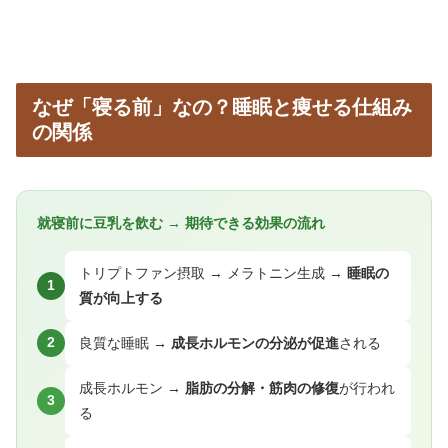
なぜ「寝る前」なの？睡眠と痩せる仕組み
の関係
就寝前に豆乳を飲む → 期待できる効果の流れ
トリプトファン摂取 → メラトニン生成 →
睡眠の
1
質が向上する
良質な睡眠 →
成長ホルモンの分泌が促進
される
2
成長ホルモン →
脂肪の分解・筋肉の修復
が行われ
3
る