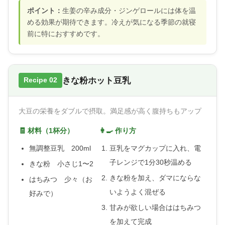
ポイント：
生姜の辛み成分・ジンゲロールには体を温
める効果が期待できます。冷えが気になる季節の就寝
前に特におすすめです。
きな粉ホット豆乳
Recipe 02
大豆の栄養をダブルで摂取。満足感が高く腹持ちもアップ
🧾 材料（1杯分）
👩‍🍳 作り方
無調整豆乳 200ml
豆乳をマグカップに入れ、電
子レンジで1分30秒温める
きな粉 小さじ1〜2
きな粉を加え、ダマにならな
はちみつ 少々（お
いようよく混ぜる
好みで）
甘みが欲しい場合ははちみつ
を加えて完成