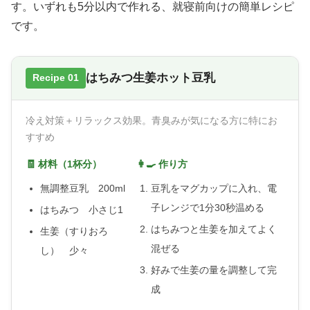
す。いずれも5分以内で作れる、就寝前向けの簡単レシピ
です。
はちみつ生姜ホット豆乳
Recipe 01
冷え対策＋リラックス効果。青臭みが気になる方に特にお
すすめ
🧾 材料（1杯分）
👩‍🍳 作り方
無調整豆乳 200ml
豆乳をマグカップに入れ、電
子レンジで1分30秒温める
はちみつ 小さじ1
はちみつと生姜を加えてよく
生姜（すりおろ
混ぜる
し） 少々
好みで生姜の量を調整して完
成