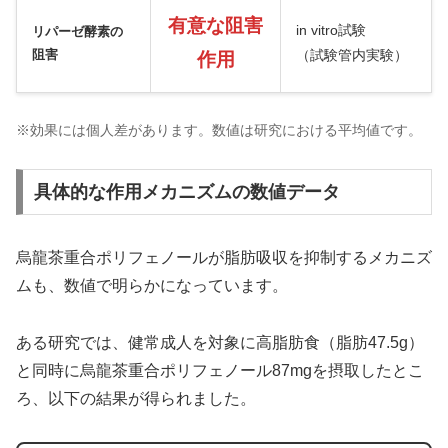
有意な阻害
in vitro試験
リパーゼ酵素の
阻害
（試験管内実験）
作用
※効果には個人差があります。数値は研究における平均値です。
具体的な作用メカニズムの数値データ
烏龍茶重合ポリフェノールが脂肪吸収を抑制するメカニズ
ムも、数値で明らかになっています。
ある研究では、健常成人を対象に高脂肪食（脂肪47.5g）
と同時に烏龍茶重合ポリフェノール87mgを摂取したとこ
ろ、以下の結果が得られました。