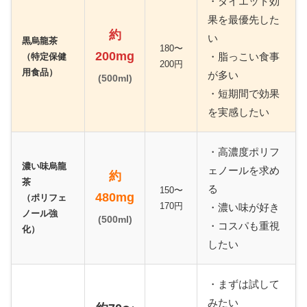
・ダイエット効
果を最優先した
約
い
黒烏龍茶
180〜
200mg
・脂っこい食事
（特定保健
200円
用食品）
が多い
(500ml)
・短期間で効果
を実感したい
・高濃度ポリフ
濃い味烏龍
ェノールを求め
約
茶
る
150〜
480mg
（ポリフェ
170円
・濃い味が好き
ノール強
(500ml)
・コスパも重視
化）
したい
・まずは試して
みたい