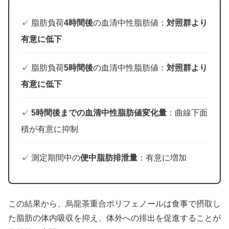
✓ 脂肪負荷
4時間後
の血清中性脂肪値：
対照群より
有意に低下
✓ 脂肪負荷
5時間後
の血清中性脂肪値：
対照群より
有意に低下
✓
5時間後までの血清中性脂肪値変化量
：曲線下面
積が有意に抑制
✓ 測定期間中の
便中脂肪排泄量
：有意に増加
この結果から、烏龍茶重合ポリフェノールは食事で摂取し
た脂肪の体内吸収を抑え、体外への排出を促進することが