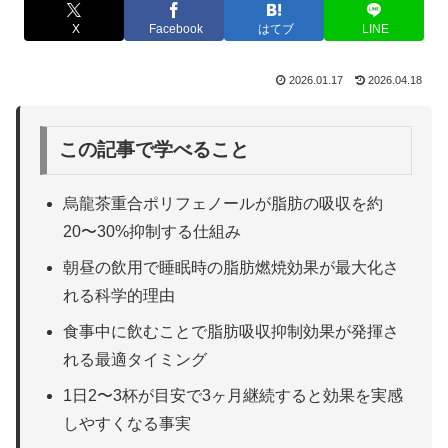
X
Facebook
はてブ
LINE
2026.01.17
2026.04.18
この記事で学べること
烏龍茶重合ポリフェノールが脂肪の吸収を約
20〜30%抑制する仕組み
朝昼の飲用で睡眠時の脂肪燃焼効果が最大化さ
れる科学的理由
食事中に飲むことで脂肪吸収抑制効果が発揮さ
れる最適タイミング
1日2〜3杯が目安で3ヶ月継続すると効果を実感
しやすくなる事実