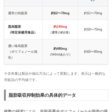
通常の烏龍茶
約62〜70mg
約51〜70mg
黒烏龍茶
約140mg
約50〜70mg
（特定保健用食品）
（通常の約2倍）
濃い味烏龍茶
約480mg
（ポリフェノール強
約65〜85mg
（500mlあたり）
化）
※含有量は製品や抽出方法によって変動します。表示は一般的な
市販品の平均値です。
脂肪吸収抑制効果の具体的データ
複数の研究により、烏龍茶重合ポリフェノールが脂肪の吸