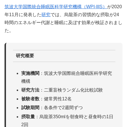
筑波大学国際統合睡眠医科学研究機構（WPI-IIIS）
が2020
年11月に発表した
研究
では、烏龍茶の習慣的な摂取が24
時間のエネルギー代謝と睡眠に及ぼす効果が検証されまし
た。
研究概要
実施機関
：筑波大学国際統合睡眠医科学研究
機構
研究方法
：二重盲検ランダム化比較試験
被験者数
：健常男性12名
試験期間
：各条件で2週間ずつ
摂取量
：烏龍茶350mlを朝食時と昼食時の1日
2回