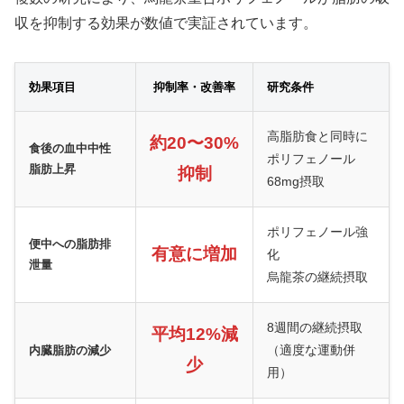
収を抑制する効果が数値で実証されています。
効果項目
抑制率・改善率
研究条件
高脂肪食と同時に
約20〜30%
食後の血中中性
ポリフェノール
脂肪上昇
抑制
68mg摂取
ポリフェノール強
便中への脂肪排
有意に増加
化
泄量
烏龍茶の継続摂取
8週間の継続摂取
平均12%減
（適度な運動併
内臓脂肪の減少
少
用）