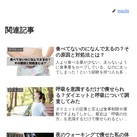
mochi
関連記事
食べてないのになんで太るの？そ
ダイエット
の原因と対処法とは？
人より食べる量が少ない、太らないよう
に食事量をセーブしている、なのに太っ
てしまった！という経験を持つ人も多い
のではないでしょうか？今回の記事で
は、食べていないのに太る原因とその対
策方法を解説していきます。
呼吸を意識するだけで痩せられ
ダイエット
る？ダイエットと呼吸について調
査してみた
ダイエットの定番と言えば食事制限や運
動ですよね？しかし、最近は「呼吸の仕
方」を意識するだけで痩せられるという
噂が広がっています。呼吸法を変えるだ
けで痩せられるなら、ちょっとした空き
時間等、日常の中で試したくなりません
夜のウォーキングで痩せた私の体
ダイエット