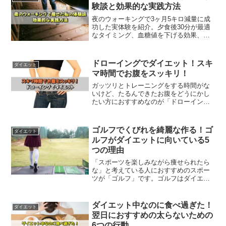
か？そこで今回は、ダイエットと呼吸の
験談と効果的な実践方法
関係について調べてみました。
夜のウォーキングで3ヶ月5キロ減量に成
功した実体験を紹介。夕食後30分が最適
なタイミング、血糖値を下げる効果、安
全な歩き方、継続のコツまで徹底解説。
忙しい社会人でも始められるダイエット
法です。
ドローイングでダイエット！スキ
ダイエット
マ時間でお腹をスッキリ！
ガッツリとトレーニングをする時間がな
いけど、たるんできたお腹をどうにかし
たい方におすすめなのが「ドローイン
グ」です。ドローイングは、多くの人が
実践をしている人気トレーニングの1つで
す。今回は、ドローイングで得られるダ
ゴルフでくびれを綺麗な作る！ゴ
ダイエット
イエット効果と正しいやり方を解説しま
ルフがダイエットに向いている5
す！
つの理由
「スポーツを楽しみながら痩せられたら
な」と考えている人におすすめのスポー
ツが「ゴルフ」です。ゴルフはダイエッ
トにピッタリなスポーツとして最近注目
を集めているんですよ。そこで今回はゴ
ルフがダイエットに向いている5つの理由
ダイエット中なのに食べ過ぎた！
ダイエット
を解説していきます。
翌日におすすめの太らないための
6つの行動