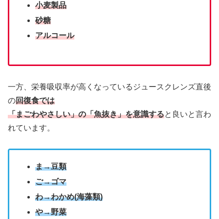
小麦製品
砂糖
アルコール
一方、栄養吸収率が高くなっているジュースクレンズ直後
の
回復食では
「まごわやさしい」の「魚抜き」を意識する
と良いと言わ
れています。
ま→豆類
ご→ゴマ
わ→わかめ(海藻類)
や→野菜