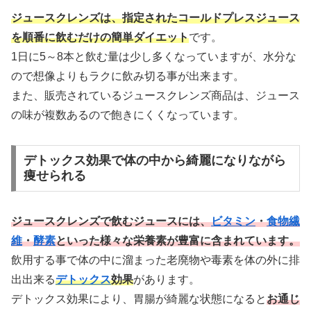
ジュースクレンズは、指定されたコールドプレスジュース
を順番に飲むだけの簡単ダイエット
です。
1日に5～8本と飲む量は少し多くなっていますが、水分な
ので想像よりもラクに飲み切る事が出来ます。
また、販売されているジュースクレンズ商品は、ジュース
の味が複数あるので飽きにくくなっています。
デトックス効果で体の中から綺麗になりながら
痩せられる
ジュースクレンズで飲むジュースには、
ビタミン
・
食物繊
維
・
酵素
といった様々な栄養素が豊富に含まれています。
飲用する事で体の中に溜まった老廃物や毒素を体の外に排
出出来る
デトックス
効果
があります。
デトックス効果により、胃腸が綺麗な状態になると
お通じ