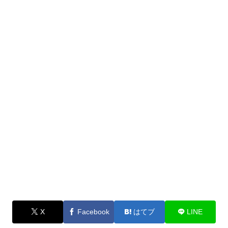
X
Facebook
はてブ
LINE