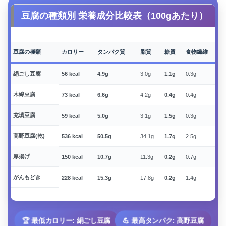
豆腐の種類別 栄養成分比較表（100gあたり）
豆腐の種類
カロリー
タンパク質
脂質
糖質
食物繊維
豆腐の種類別栄養成分を比較した表です。各種豆腐100グラムあた
絹ごし豆腐
56
kcal
4.9
g
3.0
g
1.1
g
0.3
g
4
木綿豆腐
73
kcal
6.6
g
4.2
g
0.4
g
0.4
g
8
充填豆腐
59
kcal
5.0
g
3.1
g
1.5
g
0.3
g
3
高野豆腐(乾)
536
kcal
50.5
g
34.1
g
1.7
g
2.5
g
6
厚揚げ
150
kcal
10.7
g
11.3
g
0.2
g
0.7
g
2
がんもどき
228
kcal
15.3
g
17.8
g
0.2
g
1.4
g
2
🏆 最低カロリー: 絹ごし豆腐
💪 最高タンパク: 高野豆腐